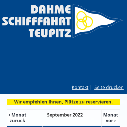
Toggle main menu visibility
Kontakt
|
Seite drucken
Wir empfehlen Ihnen, Plätze zu reservieren.
‹ Monat
September 2022
Monat
zurück
vor ›