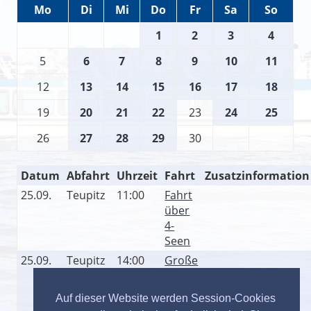
Mo
Di
Mi
Do
Fr
Sa
So
1
2
3
4
5
6
7
8
9
10
11
12
13
14
15
16
17
18
19
20
21
22
23
24
25
26
27
28
29
30
Datum
Abfahrt
Uhrzeit
Fahrt
Zusatzinformation
25.09.
Teupitz
11:00
Fahrt
über
4-
Seen
25.09.
Teupitz
14:00
Große
Fahrt
über
Auf dieser Website werden Session-Cookies
4-