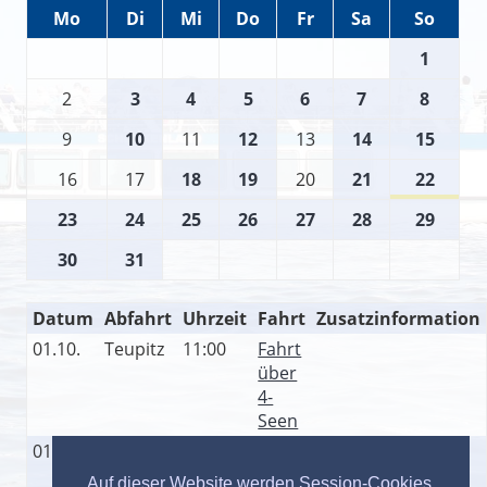
Mo
Di
Mi
Do
Fr
Sa
So
1
2
3
4
5
6
7
8
9
10
11
12
13
14
15
16
17
18
19
20
21
22
23
24
25
26
27
28
29
30
31
Datum
Abfahrt
Uhrzeit
Fahrt
Zusatzinformation
01.10.
Teupitz
11:00
Fahrt
über
4-
Seen
01.10.
Teupitz
14:00
Fahrt
über
Auf dieser Website werden Session-Cookies