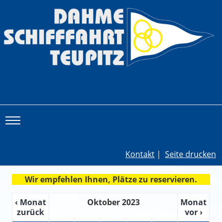
Toggle main menu visibility
Kontakt
|
Seite drucken
Wir empfehlen Ihnen, Plätze zu reservieren.
‹ Monat
Oktober 2023
Monat
zurück
vor ›