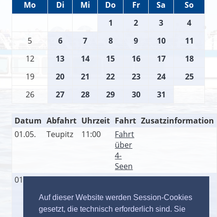
Mo
Di
Mi
Do
Fr
Sa
So
1
2
3
4
5
6
7
8
9
10
11
12
13
14
15
16
17
18
19
20
21
22
23
24
25
26
27
28
29
30
31
Datum
Abfahrt
Uhrzeit
Fahrt
Zusatzinformation
01.05.
Teupitz
11:00
Fahrt
über
4-
Seen
01.05.
Teupitz
14:00
Fahrt
über
Auf dieser Website werden Session-Cookies
7-
gesetzt, die technisch erforderlich sind. Sie
Seen