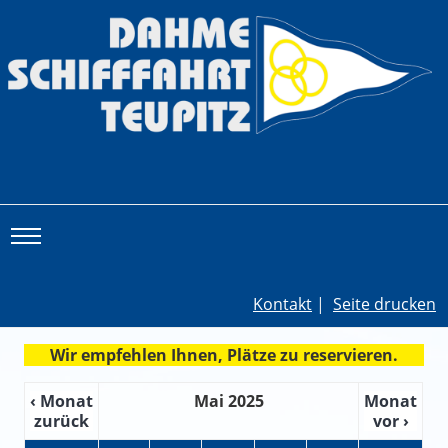
Toggle main menu visibility
Kontakt
|
Seite drucken
Wir empfehlen Ihnen, Plätze zu reservieren.
‹ Monat
Mai 2025
Monat
zurück
vor ›