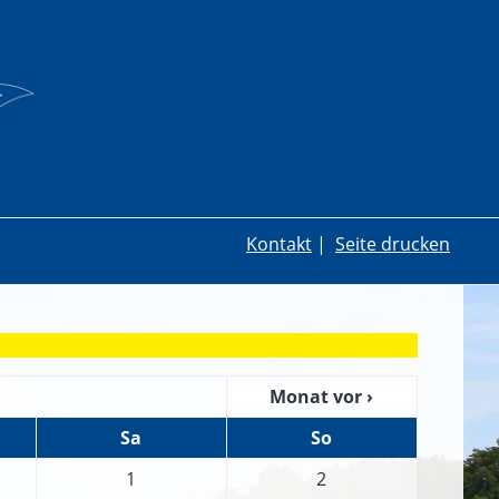
Kontakt
|
Seite drucken
Monat vor ›
Sa
So
1
2