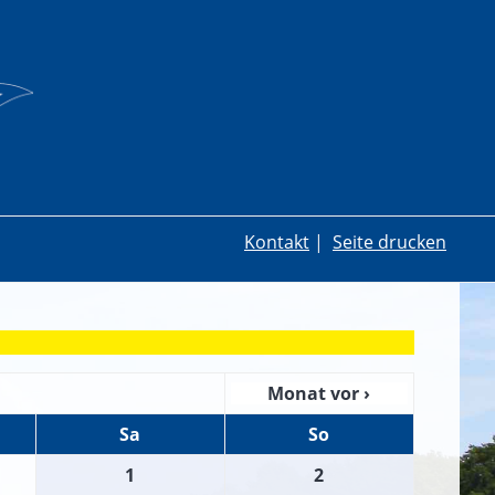
Kontakt
|
Seite drucken
Monat vor ›
Sa
So
1
2