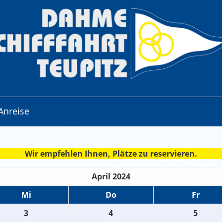
Anreise
Wir empfehlen Ihnen, Plätze zu reservieren.
April 2024
Mi
Do
Fr
3
4
5