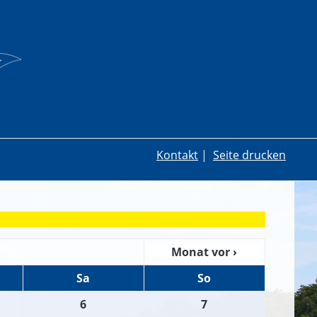
Kontakt
|
Seite drucken
Monat vor ›
Sa
So
6
7