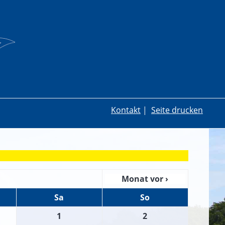
Kontakt
|
Seite drucken
Monat vor ›
Sa
So
1
2