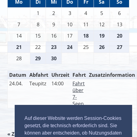
Mo
Di
Mi
Do
Fr
Sa
So
1
2
3
4
5
6
7
8
9
10
11
12
13
14
15
16
17
18
19
20
21
22
23
24
25
26
27
28
29
30
Datum
Abfahrt
Uhrzeit
Fahrt
Zusatzinformation
24.04.
Teupitz
14:00
Fahrt
über
7-
Seen
Auf dieser Website werden Session-Cookies
gesetzt, die technisch erforderlich sind. Sie
können aber entscheiden, ob Nutzungsdaten
« Zurück