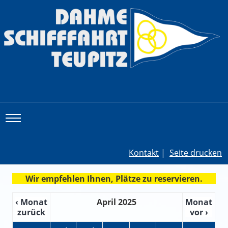
Toggle main menu visibility
Kontakt
|
Seite drucken
Wir empfehlen Ihnen, Plätze zu reservieren.
‹ Monat
April 2025
Monat
zurück
vor ›