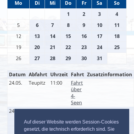
Mo
Di
Mi
Do
Fr
Sa
So
1
2
3
4
5
6
7
8
9
10
11
12
13
14
15
16
17
18
19
20
21
22
23
24
25
26
27
28
29
30
31
Datum
Abfahrt
Uhrzeit
Fahrt
Zusatzinformation
24.05.
Teupitz
11:00
Fahrt
über
4-
Seen
24.05.
Teupitz
14:00
Fahrt
über
Auf dieser Website werden Session-Cookies
7-
gesetzt, die technisch erforderlich sind. Sie
Seen