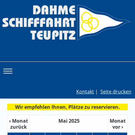
Toggle main menu visibility
Kontakt
|
Seite drucken
Wir empfehlen Ihnen, Plätze zu reservieren.
‹ Monat
Mai 2025
Monat
zurück
vor ›