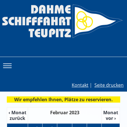
Toggle main menu visibility
Kontakt
|
Seite drucken
Wir empfehlen Ihnen, Plätze zu reservieren.
‹ Monat
Februar 2023
Monat
zurück
vor ›