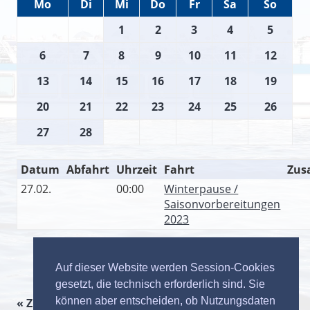
Mo
Di
Mi
Do
Fr
Sa
So
1
2
3
4
5
6
7
8
9
10
11
12
13
14
15
16
17
18
19
20
21
22
23
24
25
26
27
28
Datum
Abfahrt
Uhrzeit
Fahrt
Zus
27.02.
00:00
Winterpause /
Saisonvorbereitungen
2023
Auf dieser Website werden Session-Cookies
gesetzt, die technisch erforderlich sind. Sie
können aber entscheiden, ob Nutzungsdaten
« Zurück