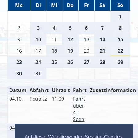
Mo
Di
Mi
Do
Fr
Sa
So
1
2
3
4
5
6
7
8
9
10
11
12
13
14
15
16
17
18
19
20
21
22
23
24
25
26
27
28
29
30
31
Datum
Abfahrt
Uhrzeit
Fahrt
Zusatzinformation
04.10.
Teupitz
11:00
Fahrt
über
4-
Seen
04.10.
Teupitz
14:00
Fahrt
über
Auf dieser Website werden Session-Cookies