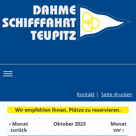
Toggle main menu visibility
Kontakt
|
Seite drucken
Wir empfehlen Ihnen, Plätze zu reservieren.
‹ Monat
Oktober 2023
Monat
zurück
vor ›