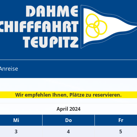
Anreise
Wir empfehlen Ihnen, Plätze zu reservieren.
April 2024
Mi
Do
Fr
3
4
5