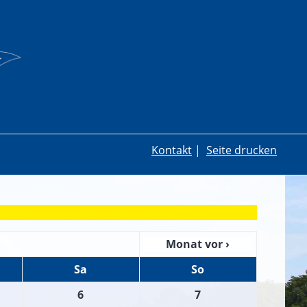
Kontakt
|
Seite drucken
Monat vor ›
Sa
So
6
7