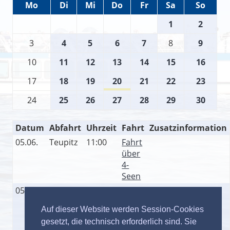
Mo
Di
Mi
Do
Fr
Sa
So
1
2
3
4
5
6
7
8
9
10
11
12
13
14
15
16
17
18
19
20
21
22
23
24
25
26
27
28
29
30
Datum
Abfahrt
Uhrzeit
Fahrt
Zusatzinformation
05.06.
Teupitz
11:00
Fahrt
über
4-
Seen
05.06.
Teupitz
14:00
Fahrt
über
Auf dieser Website werden Session-Cookies
7-
gesetzt, die technisch erforderlich sind. Sie
Seen