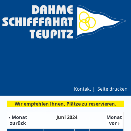
Toggle main menu visibility
Kontakt
|
Seite drucken
Wir empfehlen Ihnen, Plätze zu reservieren.
‹ Monat
Juni 2024
Monat
zurück
vor ›