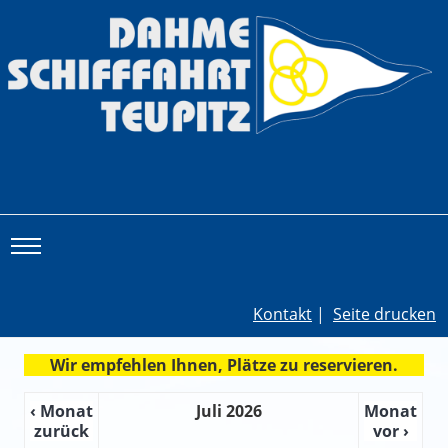
Toggle main menu visibility
Kontakt
|
Seite drucken
Wir empfehlen Ihnen, Plätze zu reservieren.
‹ Monat
Juli 2026
Monat
zurück
vor ›