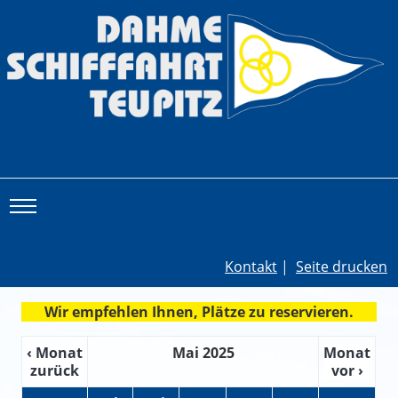
Toggle main menu visibility
Kontakt
|
Seite drucken
Wir empfehlen Ihnen, Plätze zu reservieren.
‹ Monat
Mai 2025
Monat
zurück
vor ›