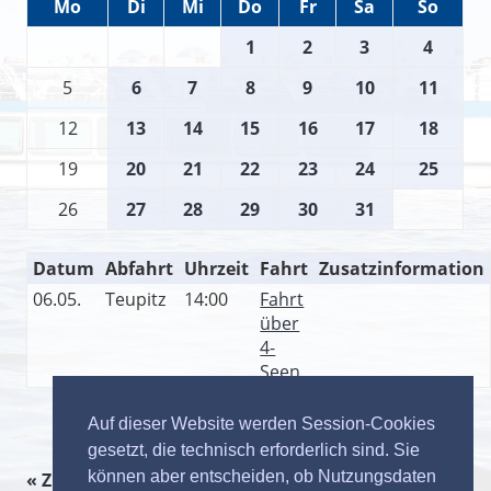
Mo
Di
Mi
Do
Fr
Sa
So
1
2
3
4
5
6
7
8
9
10
11
12
13
14
15
16
17
18
19
20
21
22
23
24
25
26
27
28
29
30
31
Datum
Abfahrt
Uhrzeit
Fahrt
Zusatzinformation
06.05.
Teupitz
14:00
Fahrt
über
4-
Seen
Auf dieser Website werden Session-Cookies
gesetzt, die technisch erforderlich sind. Sie
können aber entscheiden, ob Nutzungsdaten
« Zurück