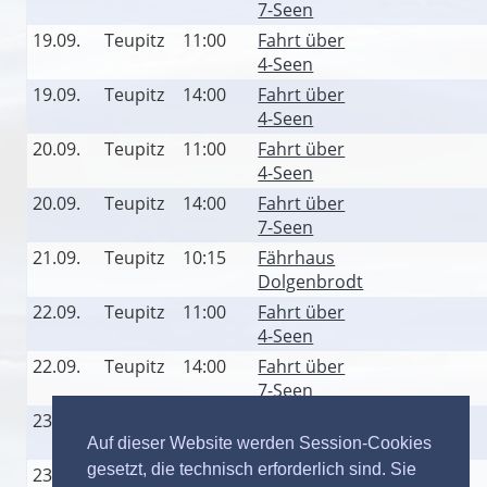
7-Seen
19.09.
Teupitz
11:00
Fahrt über
4-Seen
19.09.
Teupitz
14:00
Fahrt über
4-Seen
20.09.
Teupitz
11:00
Fahrt über
4-Seen
20.09.
Teupitz
14:00
Fahrt über
7-Seen
21.09.
Teupitz
10:15
Fährhaus
Dolgenbrodt
22.09.
Teupitz
11:00
Fahrt über
4-Seen
22.09.
Teupitz
14:00
Fahrt über
7-Seen
23.09.
Teupitz
11:00
Fahrt über
4-Seen
Auf dieser Website werden Session-Cookies
gesetzt, die technisch erforderlich sind. Sie
23.09.
Teupitz
14:00
Fahrt über