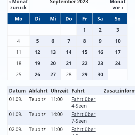
‹ Monat
September 2023
Monat
zurück
vor ›
Mo
Di
Mi
Do
Fr
Sa
So
1
2
3
4
5
6
7
8
9
10
11
12
13
14
15
16
17
18
19
20
21
22
23
24
25
26
27
28
29
30
Datum
Abfahrt
Uhrzeit
Fahrt
Zusatzinfor
01.09.
Teupitz
11:00
Fahrt über
4-Seen
01.09.
Teupitz
14:00
Fahrt über
7-Seen
02.09.
Teupitz
11:00
Fahrt über