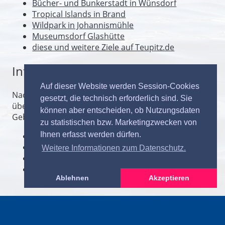
Bücher- und Bunkerstadt in Wünsdorf
Tropical Islands in Brand
Wildpark in Johannismühle
Museumsdorf Glashütte
diese und weitere Ziele auf Teupitz.de
Informative Links
Auf dieser Website werden Session-Cookies
Nachfolgend einige Links mit mehr Informationen
gesetzt, die technisch erforderlich sind. Sie
über Teupitz und Umgebung sowie das Dahme-Seen
können aber entscheiden, ob Nutzungsdaten
Gebiet im Weblexikon Wikipedia.
zu statistischen bzw. Marketingzwecken von
Ihnen erfasst werden dürfen.
Teupitz
Amt Schenkenländchen
Weitere Informationen zum Datenschutz.
Landkreis Dahme-Spreewald
Dahme
(Fluss)
Ablehnen
Akzeptieren
Kontakt
Häufig gestellte Fragen / FAQ
Bordkarte &
Info-Flyer
Die Dahme-Schifffahrt-Teupitz
Partner und